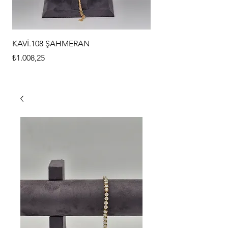
KAVİ.108 ŞAHMERAN
KAVİ.107 ŞAHMERAN
Fiyat
Fiyat
₺1.008,25
₺1.008,25