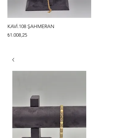
KAVİ.108 ŞAHMERAN
KAVİ.107 ŞAHMERAN
Fiyat
Fiyat
₺1.008,25
₺1.008,25