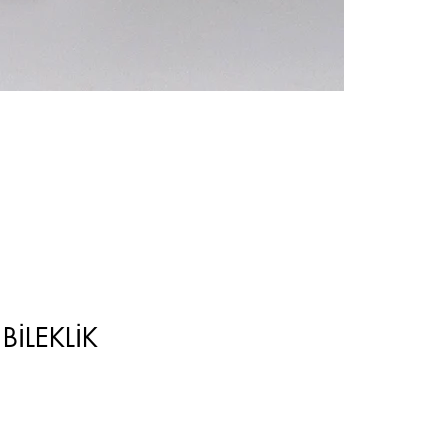
KAVİ.107 ŞA
Fiyat
₺1.008,25
BİLEKLİK