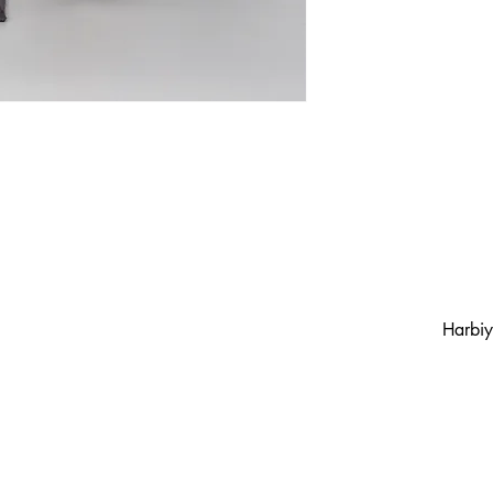
bedeli karşılığında tam
○ İade etmek istediğini
○ Yapılacak değişiklik
şekliyle, ürün ile birli
malzemeler ile sınırlıdı
varsa hediye ürünlerle
edilmelidir.
○ İadenin ulaşmasının 
kredi kartı kullanılara
ödemenin hesabınıza 
inisiyatifindedir), ha
hesabına iade edilir. 
ulaştıktan 14 gün içer
○ Tüketicinin özel iste
üzerinde değişiklik ya
hale getirilen ürünler
Kullanılmış veya hasa
Harbi
edilmez.
○ Farklı kargo şirketl
kargo ücreti gönderic
gerekmektedir. Yurtiç
yapılan gönderiler fi
edilecek ürün Yurtiçi 
firmamız tarafından k