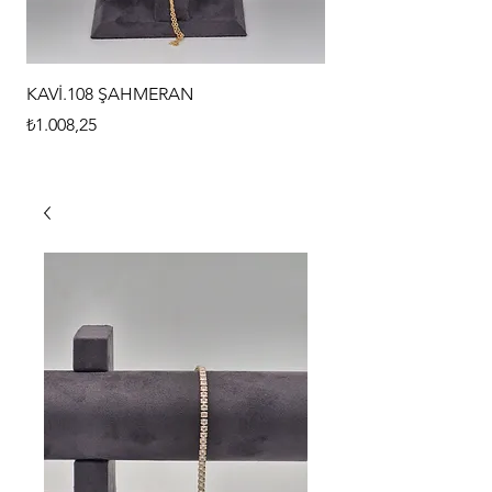
KAVİ.108 ŞAHMERAN
KAVİ.107 ŞAHMERAN
Fiyat
Fiyat
₺1.008,25
₺1.008,25