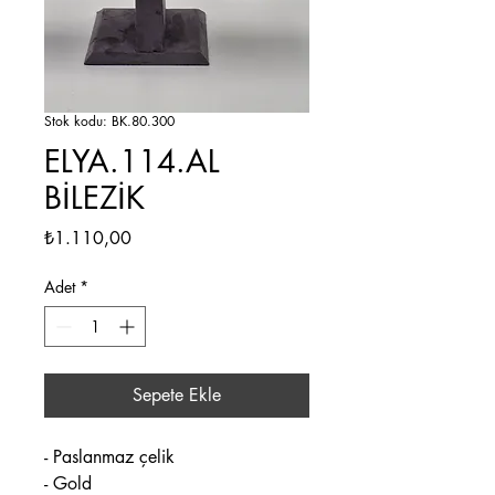
Stok kodu: BK.80.300
ELYA.114.AL
BİLEZİK
Fiyat
₺1.110,00
Adet
*
Sepete Ekle
- Paslanmaz çelik
- Gold