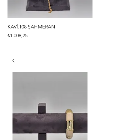
KAVİ.108 ŞAHMERAN
KAVİ.107 ŞAHMERAN
Fiyat
Fiyat
₺1.008,25
₺1.008,25