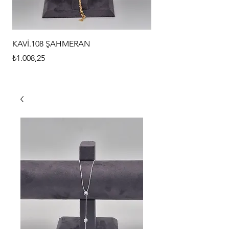
KAVİ.108 ŞAHMERAN
KAVİ.107 ŞAHMERAN
Fiyat
Fiyat
₺1.008,25
₺1.008,25