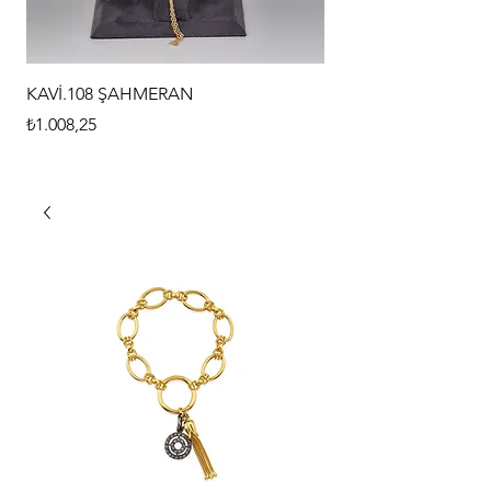
KAVİ.108 ŞAHMERAN
KAVİ.107 ŞAHMERAN
Price
Price
₺1.008,25
₺1.008,25