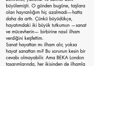
büyülemişti. O günden bugüne, taşlara
olan hayranlığım hiç azalmadı—hatta
daha da arttı. Çünkü büyüdükçe,
hayatımdaki iki büyük tutkumun —sanat
ve mücevherin— birbirine nasıl ilham
verdiğini keşfettim.
Sanat hayattan mı ilham alır, yoksa
hayat sanattan mı? Bu sorunun kesin bir
cevabı olmayabilir. Ama BEKA London
tasarımlarında, her ikisinden de ilhamla
doğan detaylar bulmak mümkün.
Yaratacağım her parçanın bir hikâyesi
olması benim için her zaman önemli
oldu. Çünkü biliyorum ki, Beka kadınları
giydikleri her şeyde ve yaptıkları her
adımda anlam arar. Ve bana kalırsa,
hayatın kendisi —tüm inişleri ve
çıkışlarıyla— anlatılacak en güzel
hikâyedir.
Eğer kendinizi burada ait