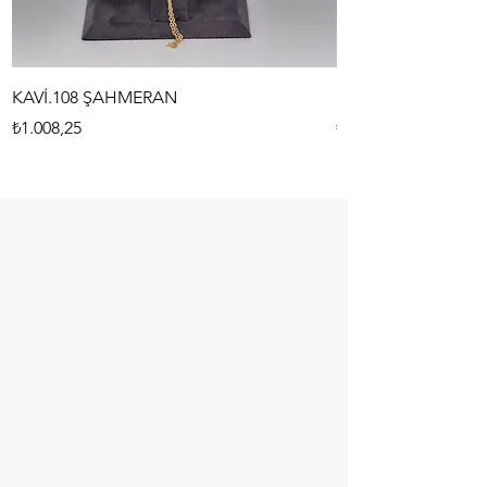
KAVİ.108 ŞAHMERAN
KAVİ.107 ŞAHMER
Fiyat
Fiyat
₺1.008,25
₺1.008,25